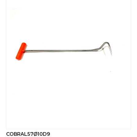
COBRAL57Ø10D9